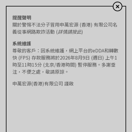
提醒聲明
關於警惕不法分子冒用申萬宏源 (香港) 有限公司名
義從事網路欺詐活動 (
詳情請按此
)
系統維護
尊敬的客戶：因系統維護，網上平台的eDDA和轉數
快 (FPS) 存款服務將於2026年8月9日 (週日) 上午1
時至11時15分 (北京/香港時間) 暫停服務。多謝垂
注，不便之處，敬請原諒。
申萬宏源(香港)有限公司 謹啟