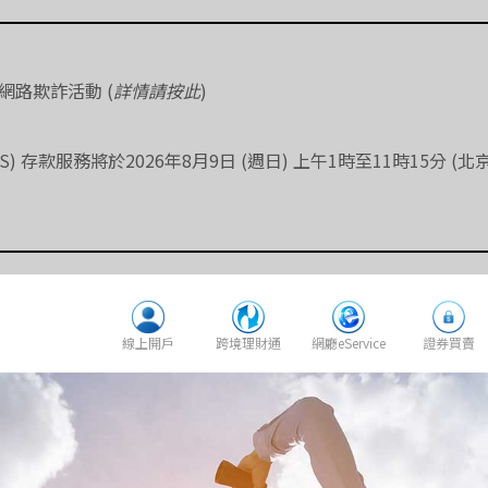
網路欺詐活動 (
詳情請按此
)
) 存款服務將於2026年8月9日 (週日) 上午1時至11時15分
線上開戶
跨境理財通
網廳eService
證券買賣