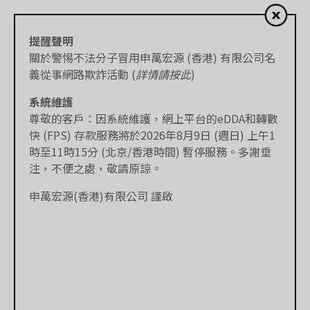
提醒聲明
關於警惕不法分子冒用申萬宏源 (香港) 有限公司名
義從事網路欺詐活動 (
詳情請按此
)
系統維護
尊敬的客戶：因系統維護，網上平台的eDDA和轉數
快 (FPS) 存款服務將於2026年8月9日 (週日) 上午1
時至11時15分 (北京/香港時間) 暫停服務。多謝垂
注，不便之處，敬請原諒。
申萬宏源(香港)有限公司 謹啟